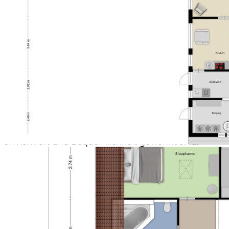
Umfeld und Einrichtungen
Trotz der Lage auf einem Gewerbegebiet wohnst du
hier dennoch zentral, mit dem Tolberg-Zentrum und
dem Zentrum von Roosendaal in der Nähe. Schulen,
Läden, Sportanlagen und Ausfallstraßen sind alle
leicht erreichbar.
Stimmung und Zielgruppe
Die Wohnung strahlt Komfort und Funktionalität aus,
mit viel Lebensraum und mehreren
Ausstattungsmöglichkeiten. Dank der zwei
Wohnzimmer, vier Schlafzimmern und dem großen
Garten eignet sich dieses Haus ideal für eine Familie,
die Raum sucht, aber auch für Lebensgenießer, die
an Komfort und Bequemlichkeit gewöhnt sind.
Extras in Reihe:
- 4 Schlafzimmer & 2 Badezimmer
- moderne Küche und extra Küche
- Großer Hintergarten mit Veranda, Garage und
Carport
- 15 Solarpanele & Energieeffizienzbezeichnung A
- Fußbodenheizung im Erdgeschoss