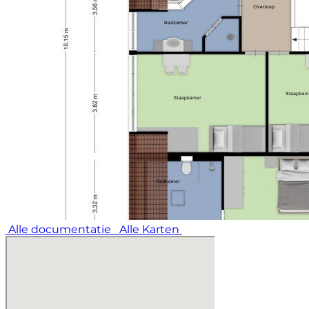
- Zentral mit Zugang zu Einrichtungen
Erklärungsclause NEN2580:
Die Messanweisung basiert auf der NEN2580. Die
Messanweisung soll eine einheitlichere
Messmethode einführen, um einen Indikator für die
Nutzfläche zu geben. Die Messanweisung schließt
Unterschiede in den Messergebnissen nicht
vollständig aus, beispielsweise durch
Interpretationsunterschiede, Rundungsfehler oder
Einschränkungen bei der Durchführung der
Messung.
Alle documentatie
Alle Karten