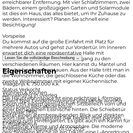
erreichbarer Entfernung. Mit vier Schlafzimmern, zwei
Bädern, einem großzügigen Garten und Solarmodule
ist dies ein Haus, das alles bietet, um Ihr Zuhause zu
werden. Interessiert? Planen Sie schnell eine
Besichtigung!
Vorspeise
Du kommst auf die große Einfahrt mit Platz für
mehrere Autos und gehst zur Vordertür. Im Inneren
erwartet dich eine repräsentative Halle mit
Lesen Sie die vollständige Beschreibung →
Treppenaufgang, Toilette und Zugang zu den
verschiedenen Räumen. Hier kannst du Mantel und
Eigenschaften
Schuhe bequem verstauen. Aus der Halle tritt man in
die Wohnzimmer, die geschlossene Küche oder das
zweite Wohnzimmer mit eigener Küchennische.
Vraagprijs
€ 750.000 k.k.
Status
Verkocht
Wohnen & Kochen
Aanvaarding
In overleg
Die Hauptwohnspace ist eine prächtige L-förmige
Object type
Eengezinswoning, vrijstaande woning
Raum mit einem gemütlichen Sitzbereich vorn und
Soort bouw
Bestaande bouw
einer behaglichen Essnische hinten. Die Schiebetür
Bouwjaar
1990
bietet einen atemberaubenden Blick und direkten
Soort dak
Samengesteld dak bedekt met pannen
Zugang zum Hintergarten. Es gibt auch ein Kamin für
Energielabel
A
zusätzliche Wärme und Atmosphäre. Die moderne
Energielabel registratie
01-07-2025
geschlossene Küche ist ein Traum: eine L-Anordnung