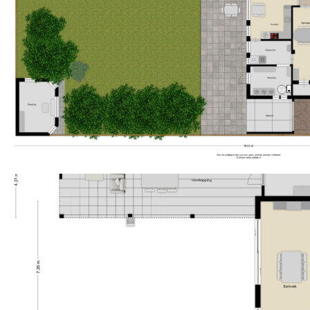
Über die zweite Treppe erreichen Sie das vierte
Soort parkeergelegenheid
Openbaar parkeren, op
Schlafzimmer, groß genug für ein Doppelbett und
eigen terrein
einen Schrank. Von diesem Raum haben Sie Zugang
zu einem befestigten Schrank sowie einer modernen
zweiten Badezimmeranlage. Das Haus verfügt
insgesamt über zwei Badezimmer. Das Hauptbad hat
eine Liegebadewanne, Dusche, Toilette und
Waschbeckenkommode – funktional aber mit
Möglichkeiten für eine frische Aktualisierung. Das
zweite Bad ist modern und schlicht gestaltet mit
grauen Fliesen, weißen Wänden, einer integrierten
Dusche, Toilette und einem Waschbeckenkommode
mit schwarzen Akzenten.
Gärtnern, Sonnenbaden & Genießen
Der Hintergarten ist ein wahres Paradies für Freunde
der Natur. Ein großer Terrassbereich, Rasenfläche,
Blumenbeete und eine Steinstufe vervollständigen
das Ganze. Unter dem großen Holzdach kannst du
einfach einen Relax- oder Essplatz gestalten, den
man das ganze Jahr über genießen kann. Neben
dem Haus befindet sich außerdem eine Garage und
ein Carport.