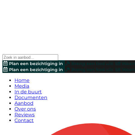
Plan een bezichtiging in
Breng een bod uit!
Waard
Plan een bezichtiging in
Breng een bod uit!
Waard
Home
Media
In de buurt
Documenten
Aanbod
Over ons
Reviews
Contact