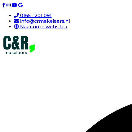
0165 - 201 091
info@crmakelaars.nl
Naar onze website ›